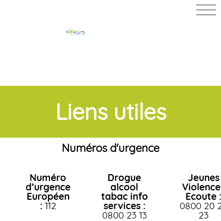
PHARMACIE
MERLIN
Liens utiles
Numéros d'urgence
Numéro
Drogue
Jeunes
d’urgence
alcool
Violence
Européen
tabac info
Ecoute 
:
112
services :
0800 20 
0800 23 13
23