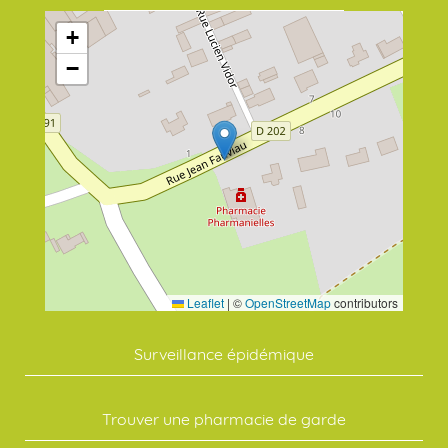
+
−
Leaflet
|
©
OpenStreetMap
contributors
Surveillance épidémique
Trouver une pharmacie de garde