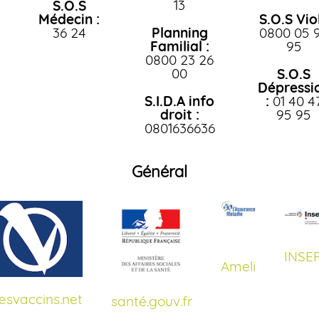
13
S.O.S
Médecin :
S.O.S Viol
36 24
Planning
0800 05 
Familial :
95
0800 23 26
00
S.O.S
Dépressi
S.I.D.A info
:
01 40 4
droit :
95 95
0801636636
Général
INSE
Ameli
svaccins.net
santé.gouv.fr