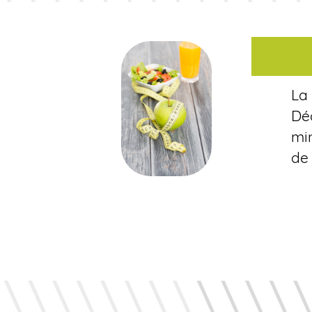
La 
Déc
mi
de 