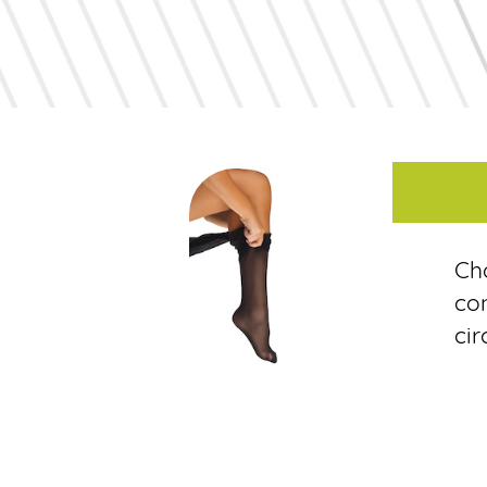
Ch
con
ci