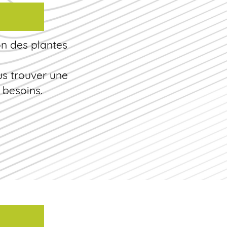
ion des plantes
us trouver une
 besoins.