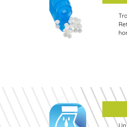
Tra
Re
ho
Un 