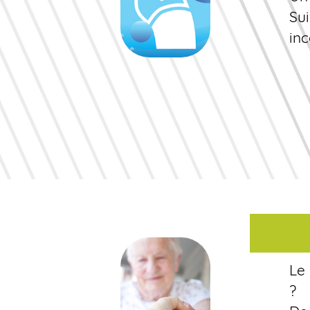
Su
in
Le
?