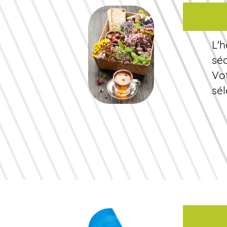
L'h
sé
Vo
sé