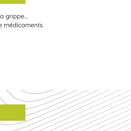
a grippe...
 de médicaments