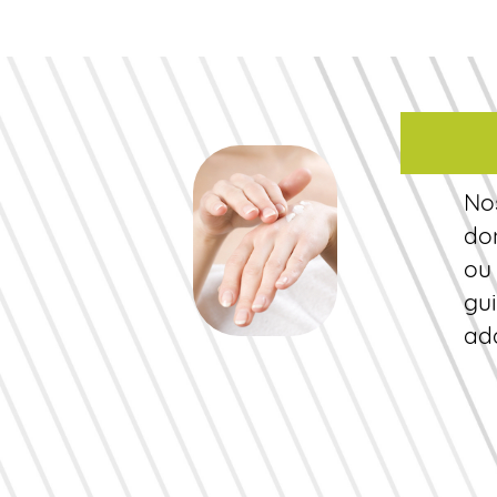
No
do
ou
gui
ad